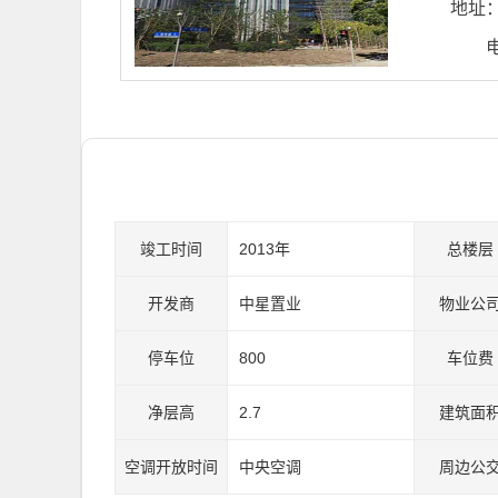
地址
竣工时间
2013年
总楼层
开发商
中星置业
物业公
停车位
800
车位费
净层高
2.7
建筑面
空调开放时间
中央空调
周边公