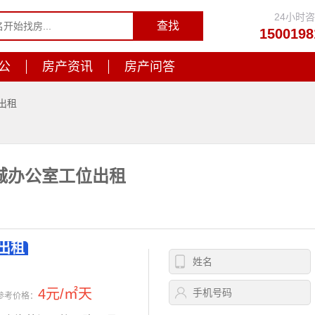
24小时
1500198
公
房产资讯
房产问答
出租
城办公室工位出租
出租
4元/㎡天
参考价格：