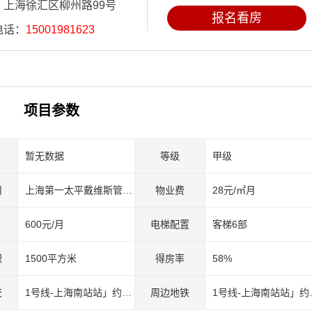
：上海徐汇区柳州路99号
电话：
15001981623
项目参数
暂无数据
等级
甲级
司
上海第一太平戴维斯管理公司
物业费
28元/㎡月
600元/月
电梯配置
客梯6部
积
1500平方米
得房率
58%
交
1号线-上海南站站」约451米
周边地铁
1号线-