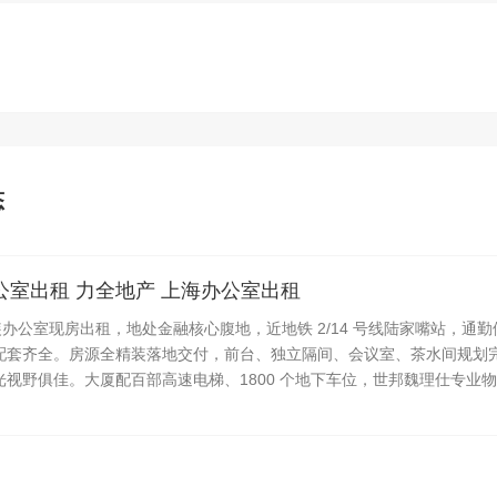
态
公室出租 力全地产 上海办公室出租
办公室现房出租，地处金融核心腹地，近地铁 2/14 号线陆家嘴站，通
配套齐全。房源全精装落地交付，前台、独立隔间、会议室、茶水间规划
视野俱佳。大厦配百部高速电梯、1800 个地下车位，世邦魏理仕专业