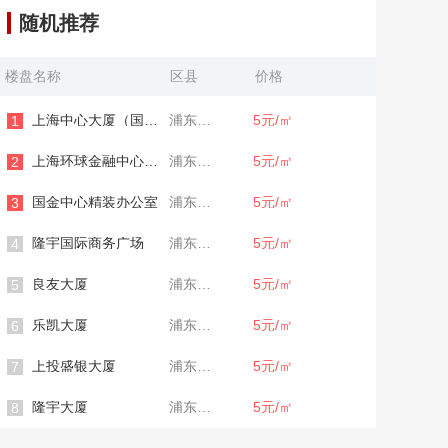
随机推荐
楼盘名称
区县
价格
上海中心大厦（国企楼盘）
浦东新区
5元/㎡
1
上海环球金融中心写字楼办公室
浦东新区
5元/㎡
2
国金中心精装办公室
浦东新区
5元/㎡
3
隆宇国际商务广场
浦东新区
5元/㎡
4
良友大厦
浦东新区
5元/㎡
5
乐凯大厦
浦东新区
5元/㎡
6
上投盛银大厦
浦东新区
5元/㎡
7
隆宇大厦
浦东新区
5元/㎡
8