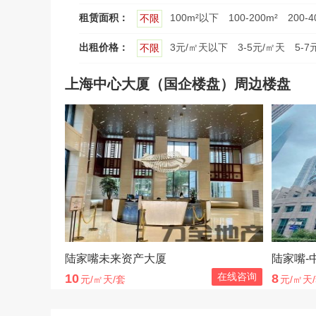
租赁面积：
100m²以下
100-200m²
200-4
不限
出租价格：
3元/㎡天以下
3-5元/㎡天
5-7
不限
上海中心大厦（国企楼盘）周边楼盘
陆家嘴未来资产大厦
陆家嘴-
在线咨询
10
8
元/㎡天/套
元/㎡天