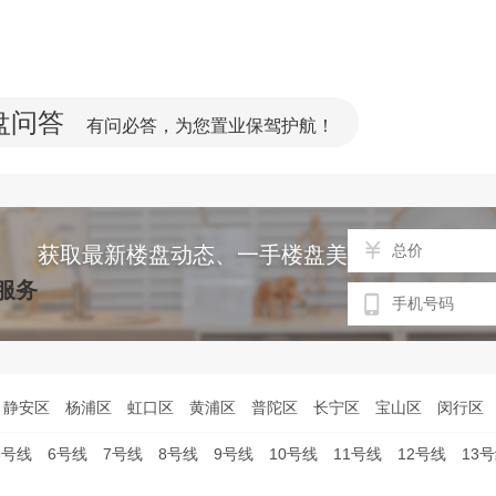
盘问答
有问必答，为您置业保驾护航！
获取最新楼盘动态、一手楼盘美图、免费专车
服务
静安区
杨浦区
虹口区
黄浦区
普陀区
长宁区
宝山区
闵行区
5号线
6号线
7号线
8号线
9号线
10号线
11号线
12号线
13