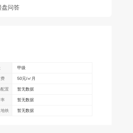
楼盘问答
级
甲级
业费
50元/㎡月
梯配置
暂无数据
房率
暂无数据
边地铁
暂无数据