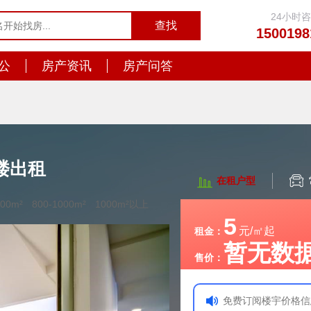
24小时
1500198
公
房产资讯
房产问答
楼出租
在租户型
800m²
800-1000m²
1000m²以上
5
元/㎡起
租金：
暂无数
售价：
免费订阅楼宇价格信