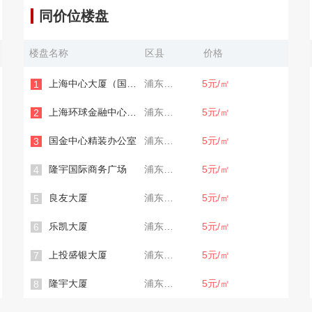
同价位楼盘
楼盘名称
区县
价格
上海中心大厦（国企楼盘）
浦东新区
5元/㎡
1
上海环球金融中心写字楼办公室
浦东新区
5元/㎡
2
国金中心精装办公室
浦东新区
5元/㎡
3
隆宇国际商务广场
浦东新区
5元/㎡
4
良友大厦
浦东新区
5元/㎡
5
乐凯大厦
浦东新区
5元/㎡
6
上投盛银大厦
浦东新区
5元/㎡
7
隆宇大厦
浦东新区
5元/㎡
8