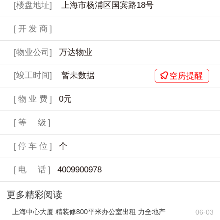
[楼盘地址]
上海市杨浦区国宾路18号
[开发商]
[物业公司]
万达物业
[竣工时间]
暂未数据
空房提醒
[物业费]
0元
[等 级]
[停车位]
个
[电 话]
4009900978
更多精彩阅读
上海中心大厦 精装修800平米办公室出租 力全地产
06-03