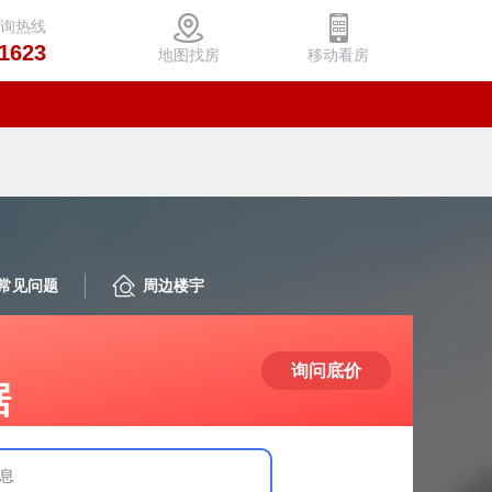
咨询热线
1623
地图找房
移动看房
常见问题
周边楼宇
询问底价
据
息