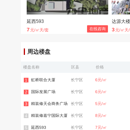
延西593
达源大
在线咨询
7
3
元/㎡天/套
元/㎡天
周边楼盘
楼盘名称
区县
价格
虹桥联合大厦
长宁区
6元/㎡
1
国际发展广场
长宁区
6元/㎡
2
精装修天会商务广场
长宁区
5元/㎡
3
精装修嘉宁国际大厦
长宁区
8元/㎡
4
延西593
长宁区
7元/㎡
5