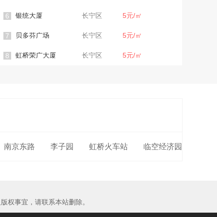
银统大厦
长宁区
5元/㎡
6
贝多芬广场
长宁区
5元/㎡
7
虹桥荣广大厦
长宁区
5元/㎡
8
南京东路
李子园
虹桥火车站
临空经济园
及版权事宜，请联系本站删除。