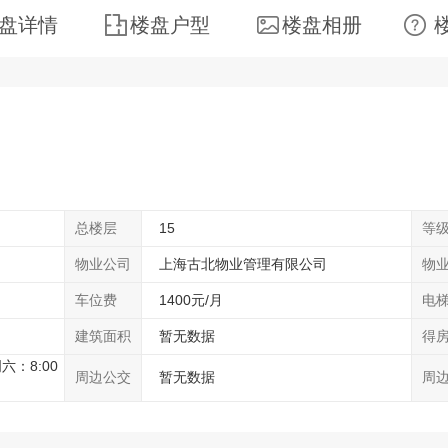
盘详情
楼盘户型
楼盘相册
总楼层
15
等
物业公司
上海古北物业管理有限公司
物
车位费
1400元/月
电
建筑面积
暂无数据
得
六：8:00
周边公交
暂无数据
周