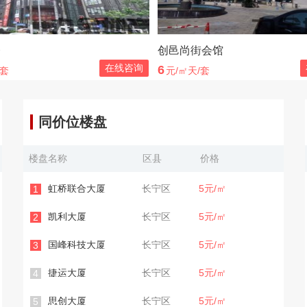
楼
创邑尚街会馆
在线咨询
6
/套
元/㎡天/套
同价位楼盘
楼盘名称
区县
价格
虹桥联合大厦
长宁区
5元/㎡
1
凯利大厦
长宁区
5元/㎡
2
国峰科技大厦
长宁区
5元/㎡
3
捷运大厦
长宁区
5元/㎡
4
思创大厦
长宁区
5元/㎡
5