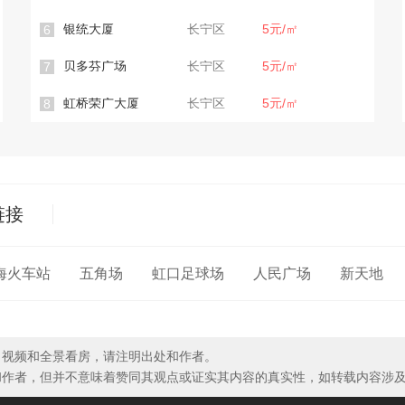
银统大厦
长宁区
5元/㎡
6
贝多芬广场
长宁区
5元/㎡
7
虹桥荣广大厦
长宁区
5元/㎡
8
链接
海火车站
五角场
虹口足球场
人民广场
新天地
、视频和全景看房，请注明出处和作者。
和作者，但并不意味着赞同其观点或证实其内容的真实性，如转载内容涉