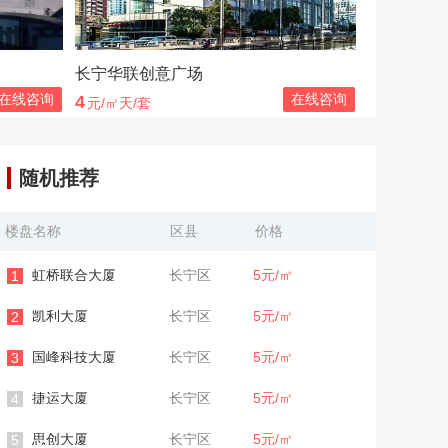
长宁华联创意广场
在线咨询
在线咨询
4
元/㎡天/套
随机推荐
楼盘名称
区县
价格
虹桥联合大厦
长宁区
5元/㎡
1
凯利大厦
长宁区
5元/㎡
2
国峰科技大厦
长宁区
5元/㎡
3
捷运大厦
长宁区
5元/㎡
4
思创大厦
长宁区
5元/㎡
5