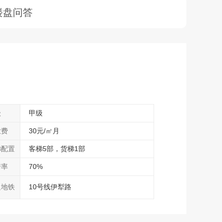
楼盘问答
级
甲级
业费
30元/㎡月
梯配置
客梯5部，货梯1部
房率
70%
边地铁
10号线伊犁路