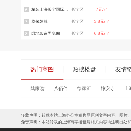
精装上海长宁国际发展广场
长宁区
7元/㎡
6
华敏翰尊
长宁区
3.8元/㎡
7
绿地智造界免佣
长宁区
6.8元/㎡
8
热门商圈
热搜楼盘
友情
陆家嘴
八佰伴
徐家汇
静安寺
上
转载声明：转载本站上海办公室租售网原创文字内容、图片
免责声明：本站转载的上海写字楼租赁相关内容均注明出处