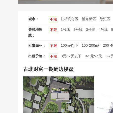
城市：
虹桥商务区
浦东新区
徐汇区
不限
关联地铁
1号线
2号线
3号线
4号线
不限
线：
租赁面积：
100m²以下
100-200m²
200-4
不限
出租价格：
3元/㎡天以下
3-5元/㎡天
5-7
不限
古北财富一期周边楼盘