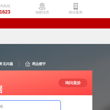
咨询热线
1623
地图找房
移动看房
常见问题
周边楼宇
询问底价
据
息