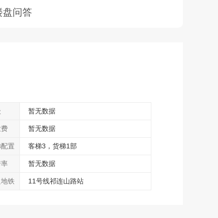
楼盘问答
级
暂无数据
业费
暂无数据
梯配置
客梯3，货梯1部
房率
暂无数据
边地铁
11号线祁连山路站