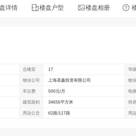
盘详情
楼盘户型
楼盘相册
总楼层
17
等
物业公司
上海圣鑫投资有限公司
物
车位费
500元/月
电
建筑面积
34656平方米
得
周边公交
62路/117路
周