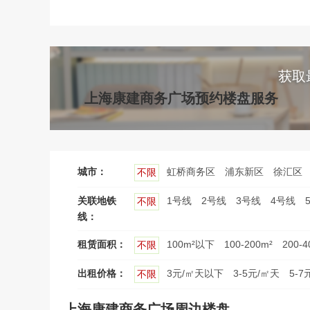
获取
上海康建商务广场预约楼盘服务
城市：
虹桥商务区
浦东新区
徐汇区
不限
关联地铁
1号线
2号线
3号线
4号线
不限
线：
租赁面积：
100m²以下
100-200m²
200-4
不限
出租价格：
3元/㎡天以下
3-5元/㎡天
5-7
不限
上海康建商务广场周边楼盘