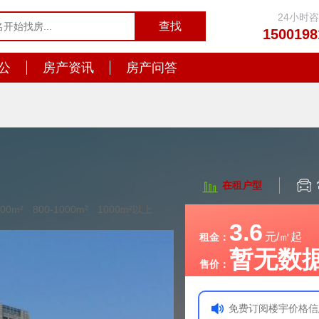
24小时
1500198
公
房产资讯
房产问答
在租户型
800m²
800-1000m²
1000m²以上
3.6
元/㎡起
租金：
暂无数
售价：
免费订阅楼宇价格信