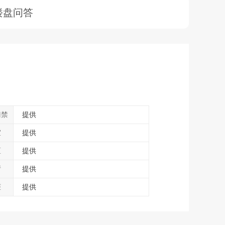
楼盘问答
门禁
提供
室
提供
区
提供
厅
提供
柜
提供