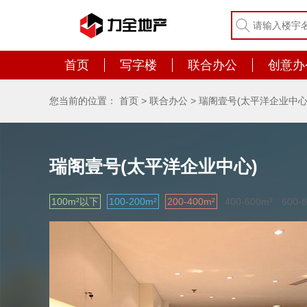
首页
写字楼
联合办公
创意办
您当前的位置：
首页
>
联合办公
>
瑞阁壹号(太平洋企业中心
瑞阁壹号(太平洋企业中心)
100m²以下
100-200m²
200-400m²
400-600m²
600-