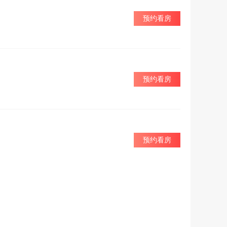
预约看房
预约看房
预约看房