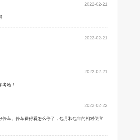
2022-02-21
通
2022-02-21
2022-02-21
参考哈！
2022-02-22
好停车。停车费得看怎么停了，包月和包年的相对便宜