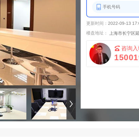
更新时间：
2022-09-13 17:
楼盘地址：
上海市长宁区延
咨询入
15001