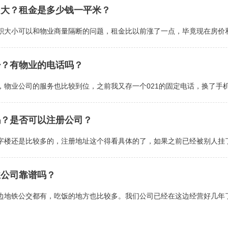
多大？租金是多少钱一平米？
面积大小可以和物业商量隔断的问题，租金比以前涨了一点，毕竟现在房价
少？有物业的电话吗？
，物业公司的服务也比较到位，之前我又存一个021的固定电话，换了手
吗？是否可以注册公司？
写字楼还是比较多的，注册地址这个得看具体的了，如果之前已经被别人挂
业公司靠谱吗？
周边地铁公交都有，吃饭的地方也比较多。我们公司已经在这边经营好几年