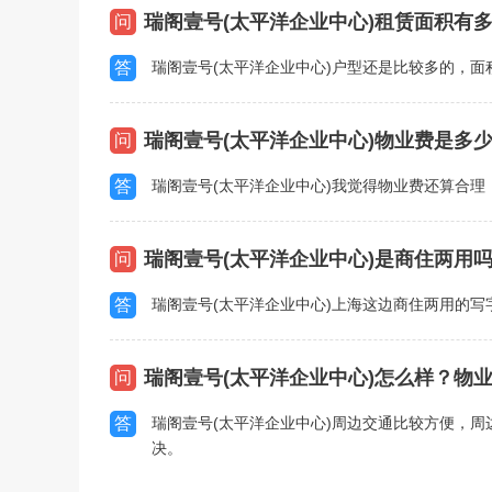
瑞阁壹号(太平洋企业中心)租赁面积有
问
答
瑞阁壹号(太平洋企业中心)户型还是比较多的，
瑞阁壹号(太平洋企业中心)物业费是多
问
答
瑞阁壹号(太平洋企业中心)我觉得物业费还算合理
瑞阁壹号(太平洋企业中心)是商住两用
问
答
瑞阁壹号(太平洋企业中心)上海这边商住两用的
瑞阁壹号(太平洋企业中心)怎么样？物
问
答
瑞阁壹号(太平洋企业中心)周边交通比较方便，
决。