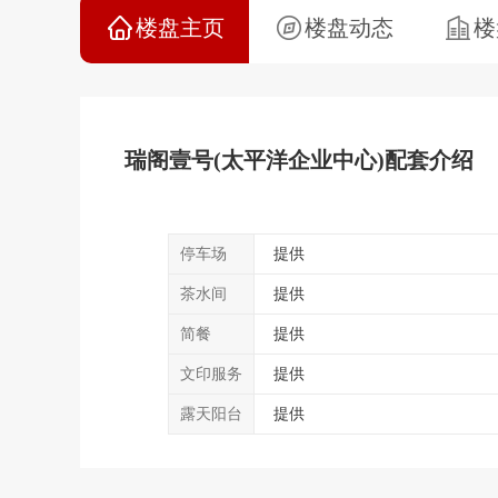
楼盘主页
楼盘动态
楼
瑞阁壹号(太平洋企业中心)配套介绍
停车场
提供
茶水间
提供
简餐
提供
文印服务
提供
露天阳台
提供