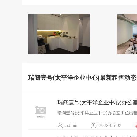
瑞阁壹号(太平洋企业中心)最新租售动态
瑞阁壹号(太平洋企业中心)办公
瑞阁壹号(太平洋企业中心)办公室工位出租,租
admin
2022-06-02