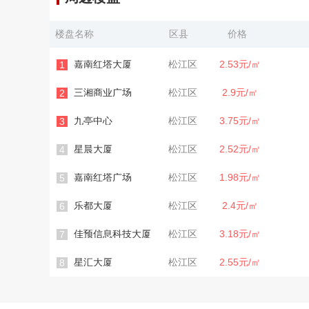
楼盘名称
区县
价格
嘉南红塔大厦
松江区
2.53元/㎡
1
三湘商业广场
松江区
2.9元/㎡
2
九亭中心
松江区
3.75元/㎡
3
星晨大厦
松江区
2.52元/㎡
4
嘉南红塔广场
松江区
1.98元/㎡
5
乐都大厦
松江区
2.4元/㎡
6
佳预信息科技大厦
松江区
3.18元/㎡
7
星汇大厦
松江区
2.55元/㎡
8