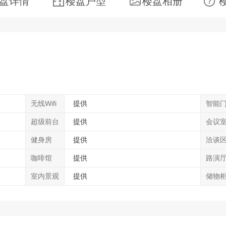
盘详情
楼盘户型
楼盘相册
无线Wifi
提供
智能
超级前台
提供
会议
健身房
提供
洽谈
咖啡馆
提供
路演
室内景观
提供
储物