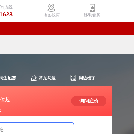
咨询热线
1623
地图找房
移动看房
周边配套
常见问题
周边楼宇
/位起
询问底价
起
息