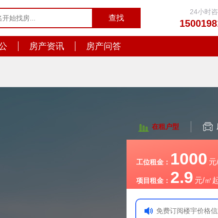
24小时
1500198
公
房产资讯
房产问答
在租户型
1000
元
工位租金：
2.9
元/㎡
项目租金：
免费订阅楼宇价格信