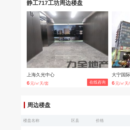
静工717工坊周边楼盘
上海久光中心
大宁国际
在线咨询
6
6
元/㎡天/套
元/㎡天
周边楼盘
楼盘名称
区县
价格