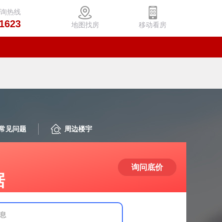
咨询热线
1623
地图找房
移动看房
常见问题
周边楼宇
询问底价
据
息