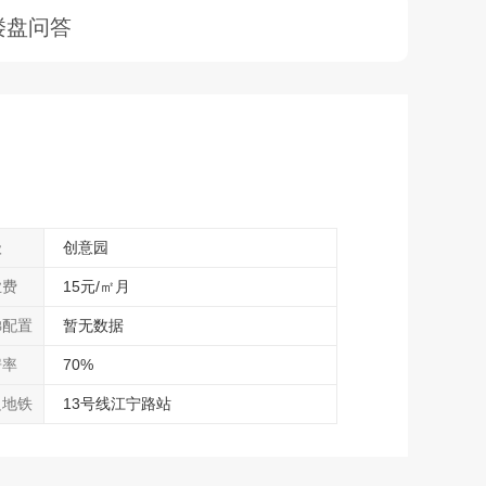
楼盘问答
级
创意园
业费
15元/㎡月
梯配置
暂无数据
房率
70%
边地铁
13号线江宁路站