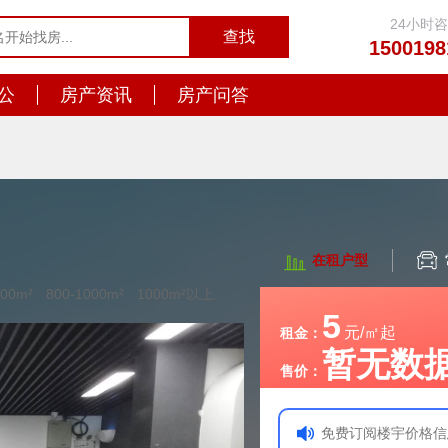
24小时
1500198
公
房产资讯
房产问答
在租户型
800m²
800-1000m²
1000m²以上
5
元/㎡起
租金：
暂无数
售价：
免费订阅楼宇价格信