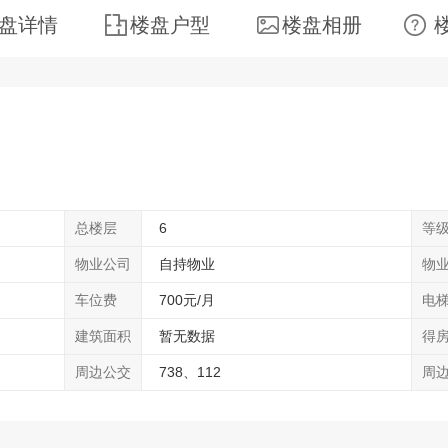
盘详情
楼盘户型
楼盘相册
总楼层
6
等
物业公司
自持物业
物
车位费
700元/月
电
建筑面积
暂无数据
得
周边公交
738、112
周