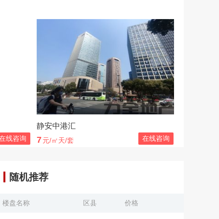
静安中港汇
在线咨询
在线咨询
7
元/㎡天/套
随机推荐
楼盘名称
区县
价格