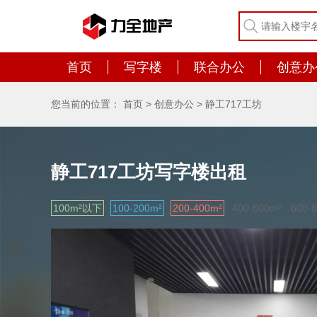
首页
写字楼
联合办公
创意办
您当前的位置：
首页
>
创意办公
>
静工717工坊
静工717工坊写字楼出租
100m²以下
100-200m²
200-400m²
400-600m²
600-