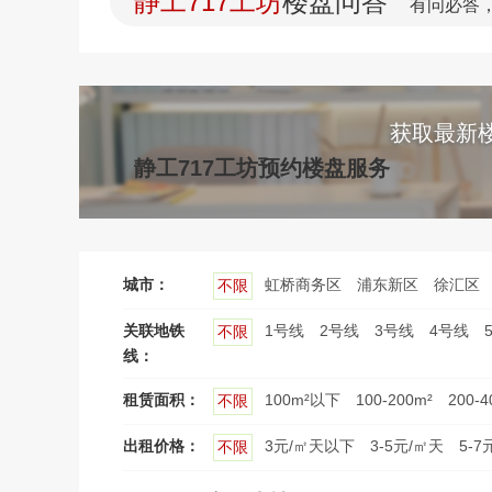
静工717工坊
楼盘问答
有问必答
获取最新
静工717工坊预约楼盘服务
城市：
虹桥商务区
浦东新区
徐汇区
不限
关联地铁
1号线
2号线
3号线
4号线
不限
线：
租赁面积：
100m²以下
100-200m²
200-4
不限
出租价格：
3元/㎡天以下
3-5元/㎡天
5-7
不限