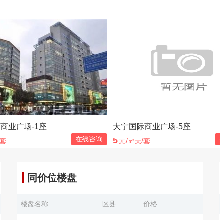
商业广场-1座
大宁国际商业广场-5座
在线咨询
5
/套
元/㎡天/套
同价位楼盘
楼盘名称
区县
价格