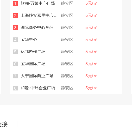
歆翱·万荣中心广场
静安区
5元/㎡
1
上海静安嘉里中心办公室
静安区
5元/㎡
2
洲际商务中心免佣
静安区
5元/㎡
3
宝华中心
静安区
5元/㎡
4
达邦协作广场
静安区
5元/㎡
5
宝华国际广场
静安区
5元/㎡
6
大宁国际商业广场
静安区
5元/㎡
7
和源·中环企业广场
静安区
5元/㎡
8
链接