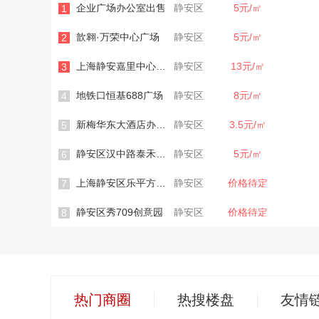
企业广场办公室出售
静安区
5元/㎡
1
歆翱·万荣中心广场
静安区
5元/㎡
2
上海静安嘉里中心办公室
静安区
13元/㎡
3
地铁口恒基688广场
静安区
8元/㎡
4
新梅华东大酒店办公楼
静安区
3.5元/㎡
5
静安区汉中路泰禾大厦
静安区
5元/㎡
6
上海静安区乐平方创意园
静安区
价格待定
7
静安区秀709创意园
静安区
价格待定
8
热门商圈
热搜楼盘
友情