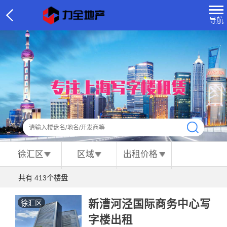
导航
徐汇区
区域
出租价格
共有
413
个楼盘
新漕河泾国际商务中心写
徐汇区
字楼出租