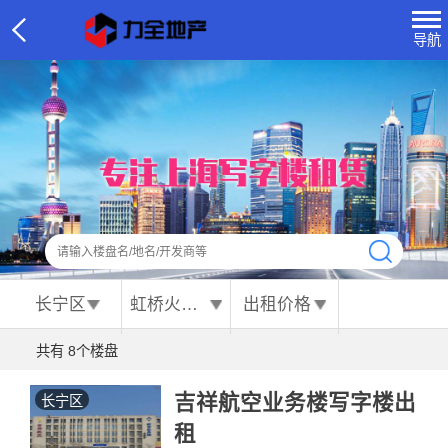
导航
长宁区
虹桥火车站
出租价格
共有
8
个楼盘
吉祥航空业务楼写字楼出
长宁区
租